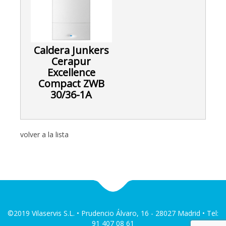
Caldera Junkers
Cerapur
Excellence
Compact ZWB
30/36-1A
volver a la lista
©2019 Vilaservis S.L. • Prudencio Álvaro, 16 - 28027 Madrid • Tel:
91 407 08 61