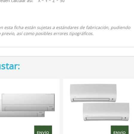
ueden calcular así: X * Y * Z * 50
 en esta ficha están sujetas a estándares de fabricación, pudiendo
 previo, así como posibles errores tipográficos.
star: