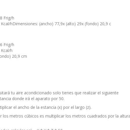
8 Frig/h
Kcal/hDimensiones: (ancho) 77,9x (alto) 29x (fondo) 20,9 c
6 Frig/h
 Kcal/h
fondo) 20,9 cm
sitará tu aire acondicionado solo tienes que realizar el siguiente
stancia donde irá el aparato por 50.
licar el ancho de la estancia (x) por el largo (z).
 los metros cúbicos es multiplicar los metros cuadrados por la altur