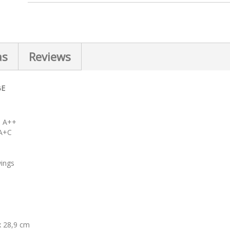
as
Reviews
BE
n: A++
 A+C
ings
x 28,9 cm