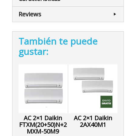
Reviews
También te puede
gustar:
AC 2×1 Daikin
AC 2×1 Daikin
FTXM(20+50)N+2
2AX40M1
MXM-50M9