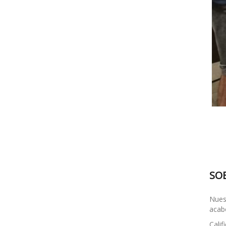
SO
Nues
acabo
Calif