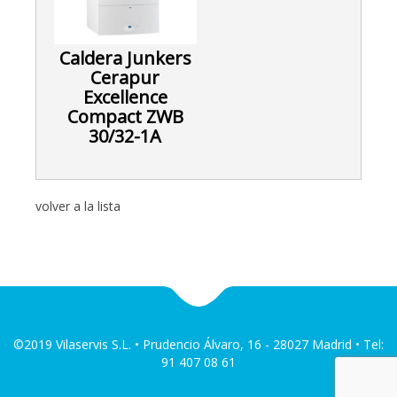
Caldera Junkers
Cerapur
Excellence
Compact ZWB
30/32-1A
volver a la lista
©2019 Vilaservis S.L. • Prudencio Álvaro, 16 - 28027 Madrid • Tel:
91 407 08 61