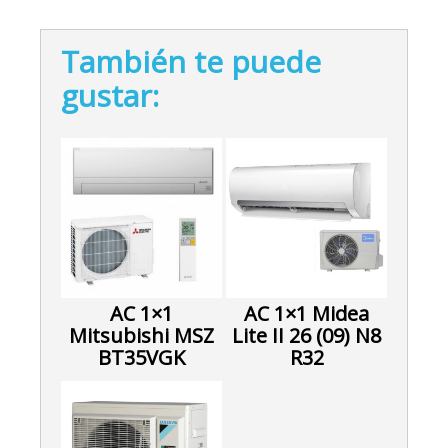
También te puede
gustar:
AC 1×1
AC 1×1 Midea
Mitsubishi MSZ
Lite II 26 (09) N8
BT35VGK
R32