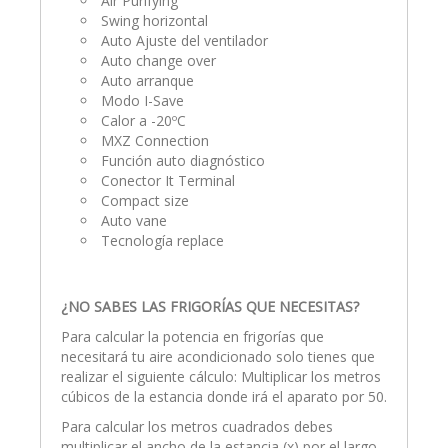
Air Purifying
Swing horizontal
Auto Ajuste del ventilador
Auto change over
Auto arranque
Modo I-Save
Calor a -20ºC
MXZ Connection
Función auto diagnóstico
Conector It Terminal
Compact size
Auto vane
Tecnología replace
¿NO SABES LAS FRIGORÍAS QUE NECESITAS?
Para calcular la potencia en frigorías que
necesitará tu aire acondicionado solo tienes que
realizar el siguiente cálculo: Multiplicar los metros
cúbicos de la estancia donde irá el aparato por 50.
Para calcular los metros cuadrados debes
multiplicar el ancho de la estancia (x) por el largo