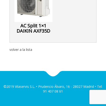
AC Split 1×1
DAIKIN AXF35D
volver a la lista
©2019 Vilaservis S.L. • Prudencio Álvaro, 16 - 28027 Madrid • Tel:
91 407 08 61